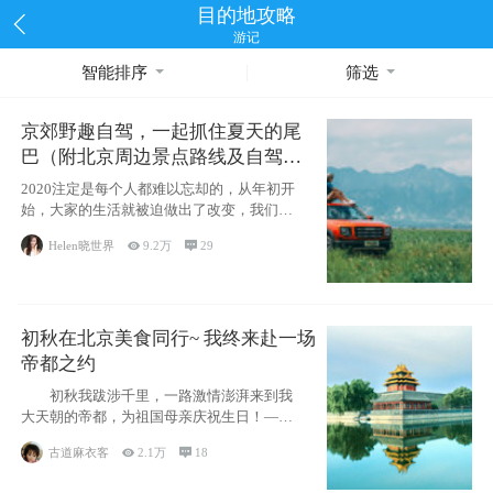
目的地攻略
游记
智能排序
筛选
京郊野趣自驾，一起抓住夏天的尾
巴（附北京周边景点路线及自驾攻
略）
2020注定是每个人都难以忘却的，从年初开
始，大家的生活就被迫做出了改变，我们也
不例外。本来双双辞职是为
Helen晓世界

9.2万

29
初秋在北京美食同行~ 我终来赴一场
帝都之约
初秋我跋涉千里，一路激情澎湃来到我
大天朝的帝都，为祖国母亲庆祝生日！——
请为我鼓
古道麻衣客

2.1万

18