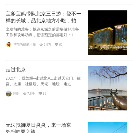
宝爹宝妈带队北京三日游：登不一
样的长城，品北京地方小吃，拍盘
古七星夜景！
出发前的准备：抵达京城之前需要做好准备
工作和攻略功课，把该预定的都定好：1. 酒
店尽
飞翔的蜡笔小新

2.8万

62
走过北京
2021年，我曾经--走过北京...走过天安门、故
宫、太庙、社稷坛、天坛、地坛…走过
阿眀

7.8千

11
无法抵御夏日炎炎，来一场京
郊“潮”夏之旅