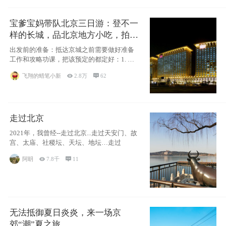
宝爹宝妈带队北京三日游：登不一
样的长城，品北京地方小吃，拍盘
古七星夜景！
出发前的准备：抵达京城之前需要做好准备
工作和攻略功课，把该预定的都定好：1. 酒
店尽
飞翔的蜡笔小新

2.8万

62
走过北京
2021年，我曾经--走过北京...走过天安门、故
宫、太庙、社稷坛、天坛、地坛…走过
阿眀

7.8千

11
无法抵御夏日炎炎，来一场京
郊“潮”夏之旅