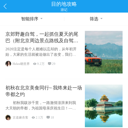
目的地攻略
游记
智能排序
筛选
京郊野趣自驾，一起抓住夏天的尾
巴（附北京周边景点路线及自驾攻
略）
2020注定是每个人都难以忘却的，从年初开
始，大家的生活就被迫做出了改变，我们也
不例外。本来双双辞职是为
Helen晓世界

9.2万

29
初秋在北京美食同行~ 我终来赴一场
帝都之约
初秋我跋涉千里，一路激情澎湃来到我
大天朝的帝都，为祖国母亲庆祝生日！——
请为我鼓
古道麻衣客

2.1万

18