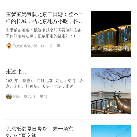
宝爹宝妈带队北京三日游：登不一
样的长城，品北京地方小吃，拍盘
古七星夜景！
出发前的准备：抵达京城之前需要做好准备
工作和攻略功课，把该预定的都定好：1. 酒
店尽
飞翔的蜡笔小新

2.8万

62
走过北京
2021年，我曾经--走过北京...走过天安门、故
宫、太庙、社稷坛、天坛、地坛…走过
阿眀

7.8千

11
无法抵御夏日炎炎，来一场京
郊“潮”夏之旅