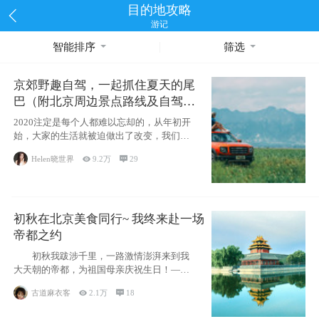
目的地攻略
游记
智能排序
筛选
京郊野趣自驾，一起抓住夏天的尾
巴（附北京周边景点路线及自驾攻
略）
2020注定是每个人都难以忘却的，从年初开
始，大家的生活就被迫做出了改变，我们也
不例外。本来双双辞职是为
Helen晓世界

9.2万

29
初秋在北京美食同行~ 我终来赴一场
帝都之约
初秋我跋涉千里，一路激情澎湃来到我
大天朝的帝都，为祖国母亲庆祝生日！——
请为我鼓
古道麻衣客

2.1万

18