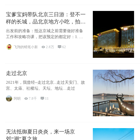
宝爹宝妈带队北京三日游：登不一
样的长城，品北京地方小吃，拍盘
古七星夜景！
出发前的准备：抵达京城之前需要做好准备
工作和攻略功课，把该预定的都定好：1. 酒
店尽
飞翔的蜡笔小新

2.8万

62
走过北京
2021年，我曾经--走过北京...走过天安门、故
宫、太庙、社稷坛、天坛、地坛…走过
阿眀

7.8千

11
无法抵御夏日炎炎，来一场京
郊“潮”夏之旅