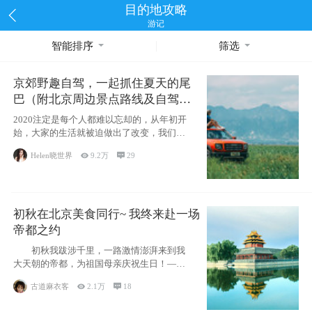
目的地攻略
游记
智能排序
筛选
京郊野趣自驾，一起抓住夏天的尾
巴（附北京周边景点路线及自驾攻
略）
2020注定是每个人都难以忘却的，从年初开
始，大家的生活就被迫做出了改变，我们也
不例外。本来双双辞职是为
Helen晓世界

9.2万

29
初秋在北京美食同行~ 我终来赴一场
帝都之约
初秋我跋涉千里，一路激情澎湃来到我
大天朝的帝都，为祖国母亲庆祝生日！——
请为我鼓
古道麻衣客

2.1万

18