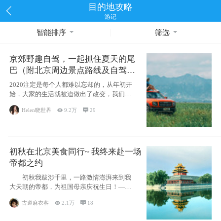
目的地攻略
游记
智能排序
筛选
京郊野趣自驾，一起抓住夏天的尾
巴（附北京周边景点路线及自驾攻
略）
2020注定是每个人都难以忘却的，从年初开
始，大家的生活就被迫做出了改变，我们也
不例外。本来双双辞职是为
Helen晓世界

9.2万

29
初秋在北京美食同行~ 我终来赴一场
帝都之约
初秋我跋涉千里，一路激情澎湃来到我
大天朝的帝都，为祖国母亲庆祝生日！——
请为我鼓
古道麻衣客

2.1万

18