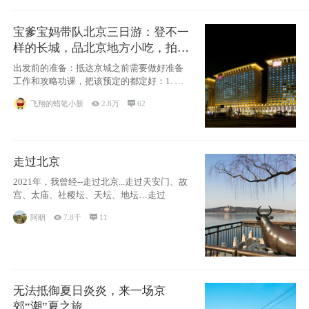
宝爹宝妈带队北京三日游：登不一
样的长城，品北京地方小吃，拍盘
古七星夜景！
出发前的准备：抵达京城之前需要做好准备
工作和攻略功课，把该预定的都定好：1. 酒
店尽
飞翔的蜡笔小新

2.8万

62
走过北京
2021年，我曾经--走过北京...走过天安门、故
宫、太庙、社稷坛、天坛、地坛…走过
阿眀

7.8千

11
无法抵御夏日炎炎，来一场京
郊“潮”夏之旅