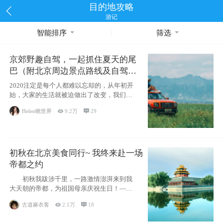
目的地攻略
游记
智能排序
筛选
京郊野趣自驾，一起抓住夏天的尾
巴（附北京周边景点路线及自驾攻
略）
2020注定是每个人都难以忘却的，从年初开
始，大家的生活就被迫做出了改变，我们也
不例外。本来双双辞职是为
Helen晓世界

9.2万

29
初秋在北京美食同行~ 我终来赴一场
帝都之约
初秋我跋涉千里，一路激情澎湃来到我
大天朝的帝都，为祖国母亲庆祝生日！——
请为我鼓
古道麻衣客

2.1万

18