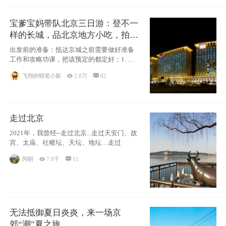
宝爹宝妈带队北京三日游：登不一
样的长城，品北京地方小吃，拍盘
古七星夜景！
出发前的准备：抵达京城之前需要做好准备
工作和攻略功课，把该预定的都定好：1. 酒
店尽
飞翔的蜡笔小新

2.8万

62
走过北京
2021年，我曾经--走过北京...走过天安门、故
宫、太庙、社稷坛、天坛、地坛…走过
阿眀

7.8千

11
无法抵御夏日炎炎，来一场京
郊“潮”夏之旅