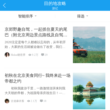
目的地攻略
游记
智能排序
筛选
京郊野趣自驾，一起抓住夏天的尾
巴（附北京周边景点路线及自驾攻
略）
2020注定是每个人都难以忘却的，从年初开
始，大家的生活就被迫做出了改变，我们也
不例外。本来双双辞职是为
Helen晓世界

9.2万

29
初秋在北京美食同行~ 我终来赴一场
帝都之约
初秋我跋涉千里，一路激情澎湃来到我
大天朝的帝都，为祖国母亲庆祝生日！——
请为我鼓
古道麻衣客

2.1万

18