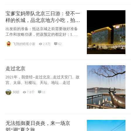
宝爹宝妈带队北京三日游：登不一
样的长城，品北京地方小吃，拍盘
古七星夜景！
出发前的准备：抵达京城之前需要做好准备
工作和攻略功课，把该预定的都定好：1. 酒
店尽
飞翔的蜡笔小新

2.8万

62
走过北京
2021年，我曾经--走过北京...走过天安门、故
宫、太庙、社稷坛、天坛、地坛…走过
阿眀

7.8千

11
无法抵御夏日炎炎，来一场京
郊“潮”夏之旅