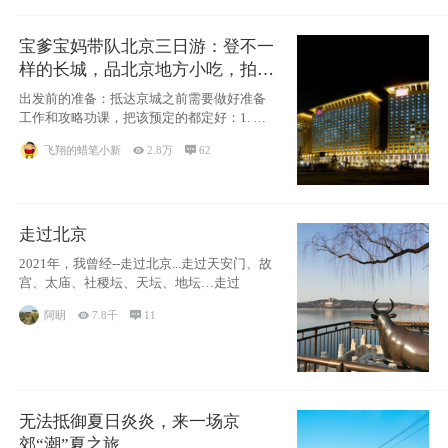
宝爹宝妈带队北京三日游：登不一
样的长城，品北京地方小吃，拍盘
古七星夜景！
出发前的准备：抵达京城之前需要做好准备
工作和攻略功课，把该预定的都定好：1. 酒
店尽
飞翔的蜡笔小新

2.8万

62
走过北京
2021年，我曾经--走过北京...走过天安门、故
宫、太庙、社稷坛、天坛、地坛…走过
阿眀

7.8千

11
无法抵御夏日炎炎，来一场京
郊“潮”夏之旅