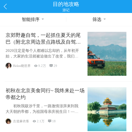
目的地攻略
游记
智能排序
筛选
京郊野趣自驾，一起抓住夏天的尾
巴（附北京周边景点路线及自驾攻
略）
2020注定是每个人都难以忘却的，从年初开
始，大家的生活就被迫做出了改变，我们也
不例外。本来双双辞职是为
Helen晓世界

9.2万

29
初秋在北京美食同行~ 我终来赴一场
帝都之约
初秋我跋涉千里，一路激情澎湃来到我
大天朝的帝都，为祖国母亲庆祝生日！——
请为我鼓
古道麻衣客

2.1万

18