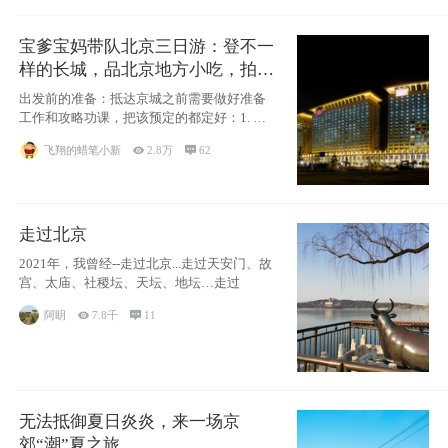
宝爹宝妈带队北京三日游：登不一
样的长城，品北京地方小吃，拍盘
古七星夜景！
出发前的准备：抵达京城之前需要做好准备
工作和攻略功课，把该预定的都定好：1. 酒
店尽
飞翔的蜡笔小新

2.8万

62
走过北京
2021年，我曾经--走过北京...走过天安门、故
宫、太庙、社稷坛、天坛、地坛…走过
阿眀

7.8千

11
无法抵御夏日炎炎，来一场京
郊“潮”夏之旅