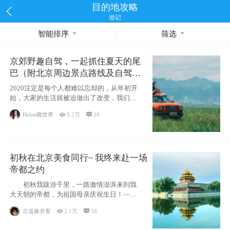
目的地攻略
游记
智能排序
筛选
京郊野趣自驾，一起抓住夏天的尾
巴（附北京周边景点路线及自驾攻
略）
2020注定是每个人都难以忘却的，从年初开
始，大家的生活就被迫做出了改变，我们也
不例外。本来双双辞职是为
Helen晓世界

9.2万

29
初秋在北京美食同行~ 我终来赴一场
帝都之约
初秋我跋涉千里，一路激情澎湃来到我
大天朝的帝都，为祖国母亲庆祝生日！——
请为我鼓
古道麻衣客

2.1万

18