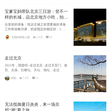
宝爹宝妈带队北京三日游：登不一
样的长城，品北京地方小吃，拍盘
古七星夜景！
出发前的准备：抵达京城之前需要做好准备
工作和攻略功课，把该预定的都定好：1. 酒
店尽
飞翔的蜡笔小新

2.8万

62
走过北京
2021年，我曾经--走过北京...走过天安门、故
宫、太庙、社稷坛、天坛、地坛…走过
阿眀

7.8千

11
无法抵御夏日炎炎，来一场京
郊“潮”夏之旅