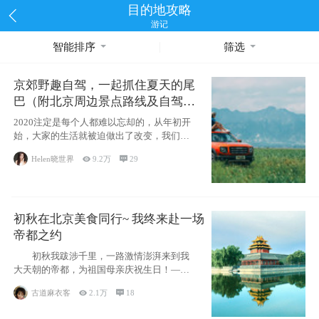
目的地攻略
游记
智能排序
筛选
京郊野趣自驾，一起抓住夏天的尾
巴（附北京周边景点路线及自驾攻
略）
2020注定是每个人都难以忘却的，从年初开
始，大家的生活就被迫做出了改变，我们也
不例外。本来双双辞职是为
Helen晓世界

9.2万

29
初秋在北京美食同行~ 我终来赴一场
帝都之约
初秋我跋涉千里，一路激情澎湃来到我
大天朝的帝都，为祖国母亲庆祝生日！——
请为我鼓
古道麻衣客

2.1万

18