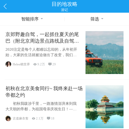
目的地攻略
游记
智能排序
筛选
京郊野趣自驾，一起抓住夏天的尾
巴（附北京周边景点路线及自驾攻
略）
2020注定是每个人都难以忘却的，从年初开
始，大家的生活就被迫做出了改变，我们也
不例外。本来双双辞职是为
Helen晓世界

9.2万

29
初秋在北京美食同行~ 我终来赴一场
帝都之约
初秋我跋涉千里，一路激情澎湃来到我
大天朝的帝都，为祖国母亲庆祝生日！——
请为我鼓
古道麻衣客

2.1万

18