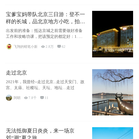
宝爹宝妈带队北京三日游：登不一
样的长城，品北京地方小吃，拍盘
古七星夜景！
出发前的准备：抵达京城之前需要做好准备
工作和攻略功课，把该预定的都定好：1. 酒
店尽
飞翔的蜡笔小新

2.8万

62
走过北京
2021年，我曾经--走过北京...走过天安门、故
宫、太庙、社稷坛、天坛、地坛…走过
阿眀

7.8千

11
无法抵御夏日炎炎，来一场京
郊“潮”夏之旅