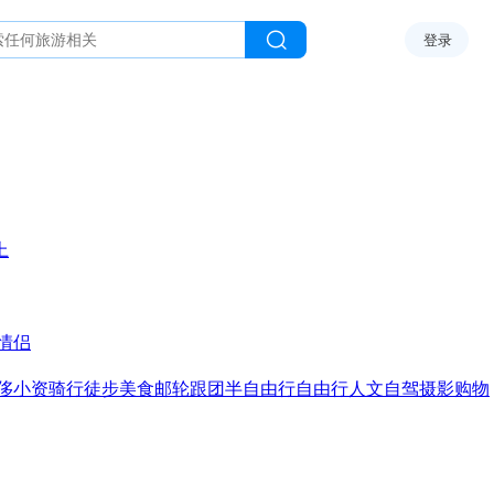
登录
上
情侣
侈
小资
骑行
徒步
美食
邮轮
跟团
半自由行
自由行
人文
自驾
摄影
购物