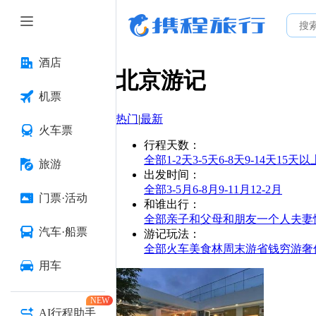
酒店
北京
游记
机票
热门
|
最新
火车票
行程天数
：
全部
1-2天
3-5天
6-8天
9-14天
15天以
旅游
出发时间
：
全部
3-5月
6-8月
9-11月
12-2月
门票·活动
和谁出行
：
全部
亲子
和父母
和朋友
一个人
夫妻
汽车·船票
游记玩法
：
全部
火车
美食林
周末游
省钱
穷游
奢
用车
NEW
AI行程助手