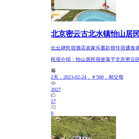
北京密云古北水镇怡山居民
幺幺肆民宿酒店农家乐轰趴馆住宿通
发
民宿介绍：怡山居民宿坐落于北京密云区
2
天
，2023-02-24
，￥500
，和父母
2027
27
0