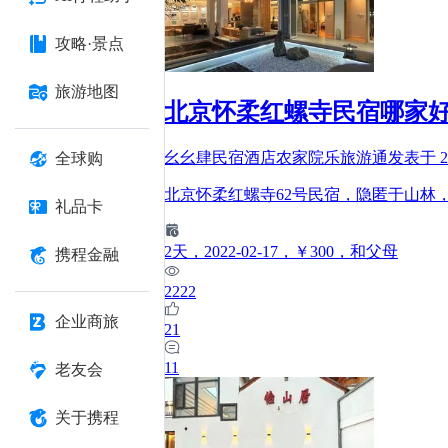
攻略·景点
旅游地图
北京怀柔红螺寺民宿哪家好
幺幺肆民宿酒店农家院乐旅游通
发表于
2
全球购
北京怀柔红螺寺62号民宿，隐匿于山林
礼品卡
2
天
，2022-02-17
，￥300
，和父母
携程金融
2222
企业商旅
21
11
老友会
关于携程