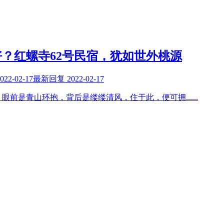
？红螺寺62号民宿，犹如世外桃源
022-02-17
最新回复
2022-02-17
，眼前是青山环抱，背后是缕缕清风，住于此，便可拥
......