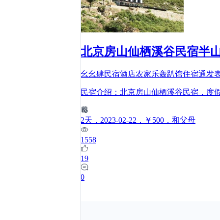
北京房山仙栖溪谷民宿半
幺幺肆民宿酒店农家乐轰趴馆住宿通
发
民宿介绍：北京房山仙栖溪谷民宿，度假
2
天
，2023-02-22
，￥500
，和父母
1558
19
0