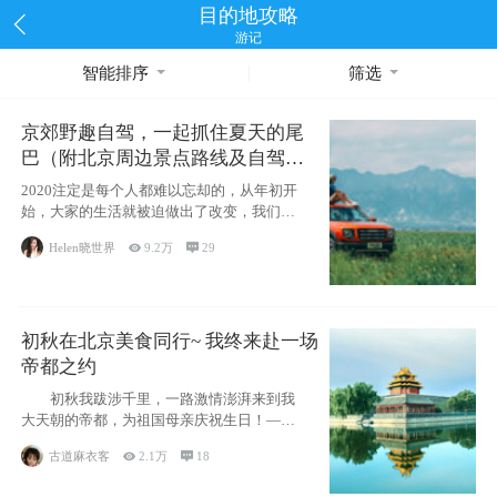
目的地攻略
游记
智能排序
筛选
京郊野趣自驾，一起抓住夏天的尾
巴（附北京周边景点路线及自驾攻
略）
2020注定是每个人都难以忘却的，从年初开
始，大家的生活就被迫做出了改变，我们也
不例外。本来双双辞职是为
Helen晓世界

9.2万

29
初秋在北京美食同行~ 我终来赴一场
帝都之约
初秋我跋涉千里，一路激情澎湃来到我
大天朝的帝都，为祖国母亲庆祝生日！——
请为我鼓
古道麻衣客

2.1万

18