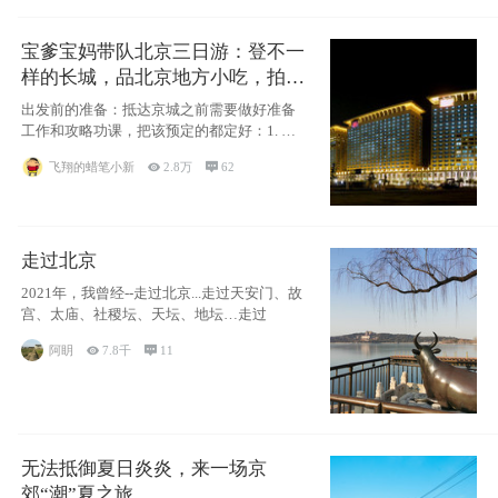
宝爹宝妈带队北京三日游：登不一
样的长城，品北京地方小吃，拍盘
古七星夜景！
出发前的准备：抵达京城之前需要做好准备
工作和攻略功课，把该预定的都定好：1. 酒
店尽
飞翔的蜡笔小新

2.8万

62
走过北京
2021年，我曾经--走过北京...走过天安门、故
宫、太庙、社稷坛、天坛、地坛…走过
阿眀

7.8千

11
无法抵御夏日炎炎，来一场京
郊“潮”夏之旅