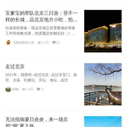
宝爹宝妈带队北京三日游：登不一
样的长城，品北京地方小吃，拍盘
古七星夜景！
出发前的准备：抵达京城之前需要做好准备
工作和攻略功课，把该预定的都定好：1. 酒
店尽
飞翔的蜡笔小新

2.8万

62
走过北京
2021年，我曾经--走过北京...走过天安门、故
宫、太庙、社稷坛、天坛、地坛…走过
阿眀

7.8千

11
无法抵御夏日炎炎，来一场京
郊“潮”夏之旅