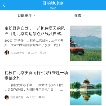
目的地攻略
游记
智能排序
筛选
京郊野趣自驾，一起抓住夏天的尾
巴（附北京周边景点路线及自驾攻
略）
2020注定是每个人都难以忘却的，从年初开
始，大家的生活就被迫做出了改变，我们也
不例外。本来双双辞职是为
Helen晓世界

9.2万

29
初秋在北京美食同行~ 我终来赴一场
帝都之约
初秋我跋涉千里，一路激情澎湃来到我
大天朝的帝都，为祖国母亲庆祝生日！——
请为我鼓
古道麻衣客

2.1万

18