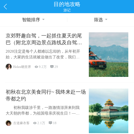
目的地攻略
游记
智能排序
筛选
京郊野趣自驾，一起抓住夏天的尾
巴（附北京周边景点路线及自驾攻
略）
2020注定是每个人都难以忘却的，从年初开
始，大家的生活就被迫做出了改变，我们也
不例外。本来双双辞职是为
Helen晓世界

9.2万

29
初秋在北京美食同行~ 我终来赴一场
帝都之约
初秋我跋涉千里，一路激情澎湃来到我
大天朝的帝都，为祖国母亲庆祝生日！——
请为我鼓
古道麻衣客

2.1万

18