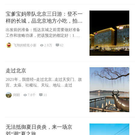
宝爹宝妈带队北京三日游：登不一
样的长城，品北京地方小吃，拍盘
古七星夜景！
出发前的准备：抵达京城之前需要做好准备
工作和攻略功课，把该预定的都定好：1. 酒
店尽
飞翔的蜡笔小新

2.8万

62
走过北京
2021年，我曾经--走过北京...走过天安门、故
宫、太庙、社稷坛、天坛、地坛…走过
阿眀

7.8千

11
无法抵御夏日炎炎，来一场京
郊“潮”夏之旅