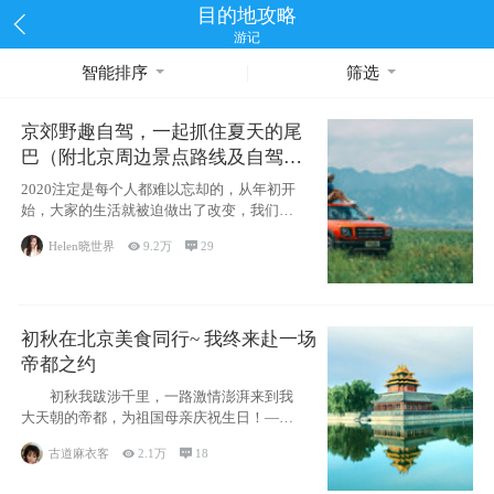
目的地攻略
游记
智能排序
筛选
京郊野趣自驾，一起抓住夏天的尾
巴（附北京周边景点路线及自驾攻
略）
2020注定是每个人都难以忘却的，从年初开
始，大家的生活就被迫做出了改变，我们也
不例外。本来双双辞职是为
Helen晓世界

9.2万

29
初秋在北京美食同行~ 我终来赴一场
帝都之约
初秋我跋涉千里，一路激情澎湃来到我
大天朝的帝都，为祖国母亲庆祝生日！——
请为我鼓
古道麻衣客

2.1万

18