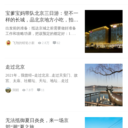
宝爹宝妈带队北京三日游：登不一
样的长城，品北京地方小吃，拍盘
古七星夜景！
出发前的准备：抵达京城之前需要做好准备
工作和攻略功课，把该预定的都定好：1. 酒
店尽
飞翔的蜡笔小新

2.8万

62
走过北京
2021年，我曾经--走过北京...走过天安门、故
宫、太庙、社稷坛、天坛、地坛…走过
阿眀

7.8千

11
无法抵御夏日炎炎，来一场京
郊“潮”夏之旅