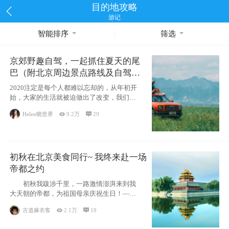
目的地攻略
游记
智能排序
筛选
京郊野趣自驾，一起抓住夏天的尾
巴（附北京周边景点路线及自驾攻
略）
2020注定是每个人都难以忘却的，从年初开
始，大家的生活就被迫做出了改变，我们也
不例外。本来双双辞职是为
Helen晓世界

9.2万

29
初秋在北京美食同行~ 我终来赴一场
帝都之约
初秋我跋涉千里，一路激情澎湃来到我
大天朝的帝都，为祖国母亲庆祝生日！——
请为我鼓
古道麻衣客

2.1万

18