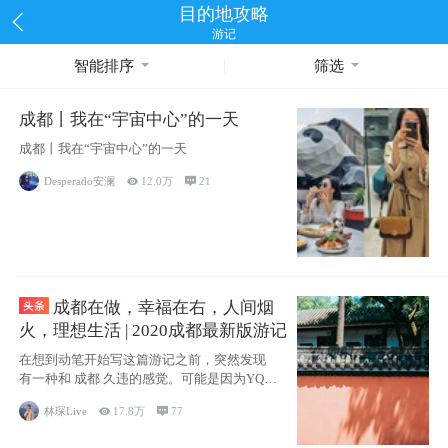
目的地攻略
游记
智能排序
筛选
成都丨我在“宇宙中心”的一天
成都丨我在“宇宙中心”的一天
Desperado安澜

12.0万

21
成都在做，幸福在右，人间烟
火，理想生活 | 2020成都最新版游记
在想到动笔开始写这篇游记之前，突然发现
有一种和 成都 久违的感觉。可能是因为YQ的
原
林琛Live

17.8万

77