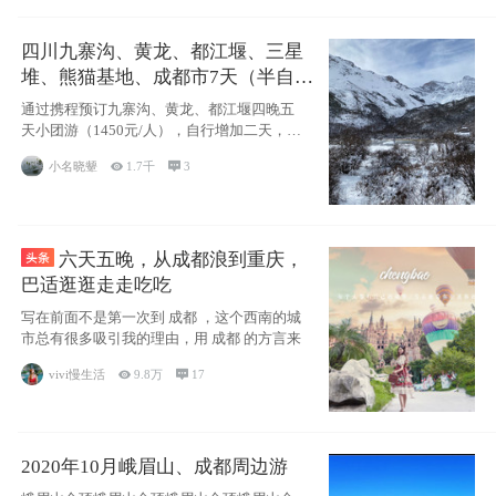
四川九寨沟、黄龙、都江堰、三星
堆、熊猫基地、成都市7天（半自由
行）
通过携程预订九寨沟、黄龙、都江堰四晚五
天小团游（1450元/人），自行增加二天，去
了
小名晓颦

1.7千

3
六天五晚，从成都浪到重庆，
巴适逛逛走走吃吃
写在前面不是第一次到 成都 ，这个西南的城
市总有很多吸引我的理由，用 成都 的方言来
vivi慢生活

9.8万

17
2020年10月峨眉山、成都周边游