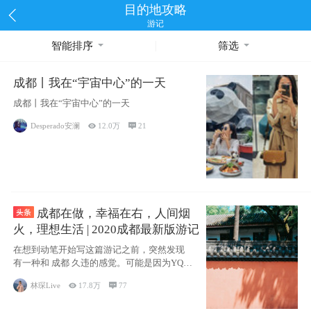
目的地攻略
游记
智能排序
筛选
成都丨我在“宇宙中心”的一天
成都丨我在“宇宙中心”的一天
Desperado安澜

12.0万

21
成都在做，幸福在右，人间烟
火，理想生活 | 2020成都最新版游记
在想到动笔开始写这篇游记之前，突然发现
有一种和 成都 久违的感觉。可能是因为YQ的
原
林琛Live

17.8万

77