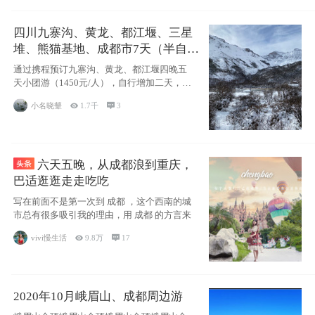
四川九寨沟、黄龙、都江堰、三星
堆、熊猫基地、成都市7天（半自由
行）
通过携程预订九寨沟、黄龙、都江堰四晚五
天小团游（1450元/人），自行增加二天，去
了
小名晓颦

1.7千

3
六天五晚，从成都浪到重庆，
巴适逛逛走走吃吃
写在前面不是第一次到 成都 ，这个西南的城
市总有很多吸引我的理由，用 成都 的方言来
vivi慢生活

9.8万

17
2020年10月峨眉山、成都周边游