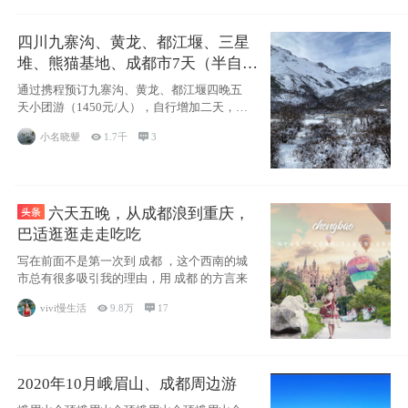
四川九寨沟、黄龙、都江堰、三星
堆、熊猫基地、成都市7天（半自由
行）
通过携程预订九寨沟、黄龙、都江堰四晚五
天小团游（1450元/人），自行增加二天，去
了
小名晓颦

1.7千

3
六天五晚，从成都浪到重庆，
巴适逛逛走走吃吃
写在前面不是第一次到 成都 ，这个西南的城
市总有很多吸引我的理由，用 成都 的方言来
vivi慢生活

9.8万

17
2020年10月峨眉山、成都周边游