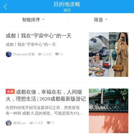
目的地攻略
游记
智能排序
筛选
成都丨我在“宇宙中心”的一天
成都丨我在“宇宙中心”的一天
Desperado安澜

12.0万

21
成都在做，幸福在右，人间烟
火，理想生活 | 2020成都最新版游记
在想到动笔开始写这篇游记之前，突然发现
有一种和 成都 久违的感觉。可能是因为YQ的
原
林琛Live

17.8万

77