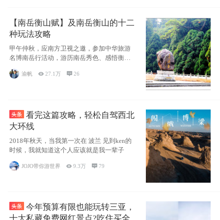
【南岳衡山赋】及南岳衡山的十二
种玩法攻略
甲午仲秋，应南方卫视之邀，参加中华旅游
名博南岳行活动，游历南岳秀色、感悟衡山
博大、品
渝帆

27.1万

26
看完这篇攻略，轻松自驾西北
大环线
2018年秋天，当我第一次在 波兰 见到ken的
时候，我就知道这个人应该就是我一辈子
JOJO带你游世界

9.3万

79
今年预算有限也能玩转三亚，
十大私藏免费网红景点?吃住买全攻