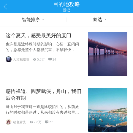
目的地攻略
游记
智能排序
筛选
这个夏天，感受最美好的厦门
也许是最近特殊时期的影响，心情一直闷闷
的，总感觉整个人都很沉重，不够轻快，当
然也有可能是疫情影响，许
大漠枯烟黄

5.0万

24
感悟禅道、圆梦武侠，舟山，我们
后会有期
舟山对于我来讲一直是比较陌生的，从前旅
行的时候都是路过，从来都没有去过那里游
览一番，临近毕业，有室友
秘色青瓷

7.8万

27