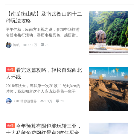
【南岳衡山赋】及南岳衡山的十二
种玩法攻略
甲午仲秋，应南方卫视之邀，参加中华旅游
名博南岳行活动，游历南岳秀色、感悟衡山
博大、品
渝帆

27.1万

26
看完这篇攻略，轻松自驾西北
大环线
2018年秋天，当我第一次在 波兰 见到ken的
时候，我就知道这个人应该就是我一辈子
JOJO带你游世界

9.3万

79
今年预算有限也能玩转三亚，
十大私藏免费网红景点?吃住买全攻