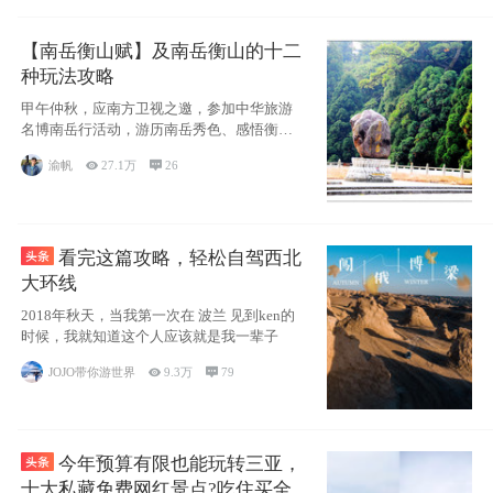
【南岳衡山赋】及南岳衡山的十二
种玩法攻略
甲午仲秋，应南方卫视之邀，参加中华旅游
名博南岳行活动，游历南岳秀色、感悟衡山
博大、品
渝帆

27.1万

26
看完这篇攻略，轻松自驾西北
大环线
2018年秋天，当我第一次在 波兰 见到ken的
时候，我就知道这个人应该就是我一辈子
JOJO带你游世界

9.3万

79
今年预算有限也能玩转三亚，
十大私藏免费网红景点?吃住买全攻