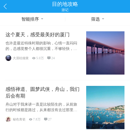
目的地攻略
游记
智能排序
筛选
这个夏天，感受最美好的厦门
也许是最近特殊时期的影响，心情一直闷闷
的，总感觉整个人都很沉重，不够轻快，当
然也有可能是疫情影响，许
大漠枯烟黄

5.0万

24
感悟禅道、圆梦武侠，舟山，我们
后会有期
舟山对于我来讲一直是比较陌生的，从前旅
行的时候都是路过，从来都没有去过那里游
览一番，临近毕业，有室友
秘色青瓷

7.8万

27