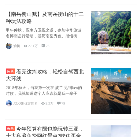
【南岳衡山赋】及南岳衡山的十二
种玩法攻略
甲午仲秋，应南方卫视之邀，参加中华旅游
名博南岳行活动，游历南岳秀色、感悟衡山
博大、品
渝帆

27.1万

26
看完这篇攻略，轻松自驾西北
大环线
2018年秋天，当我第一次在 波兰 见到ken的
时候，我就知道这个人应该就是我一辈子
JOJO带你游世界

9.3万

79
今年预算有限也能玩转三亚，
十大私藏免费网红景点?吃住买全攻