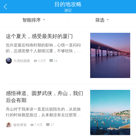
目的地攻略
游记
智能排序
筛选
这个夏天，感受最美好的厦门
也许是最近特殊时期的影响，心情一直闷闷
的，总感觉整个人都很沉重，不够轻快，当
然也有可能是疫情影响，许
大漠枯烟黄

5.0万

24
感悟禅道、圆梦武侠，舟山，我们
后会有期
舟山对于我来讲一直是比较陌生的，从前旅
行的时候都是路过，从来都没有去过那里游
览一番，临近毕业，有室友
秘色青瓷

7.8万

27