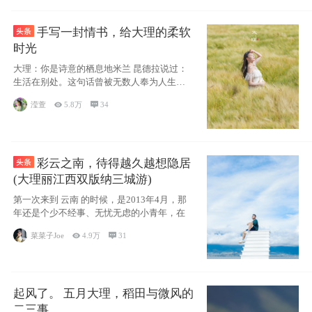
手写一封情书，给大理的柔软
时光
大理：你是诗意的栖息地米兰 昆德拉说过：
生活在别处。这句话曾被无数人奉为人生信
条，并
滢萱

5.8万

34
彩云之南，待得越久越想隐居
(大理丽江西双版纳三城游)
第一次来到 云南 的时候，是2013年4月，那
年还是个少不经事、无忧无虑的小青年，在
菜菜子Joe

4.9万

31
起风了。 五月大理，稻田与微风的
二三事