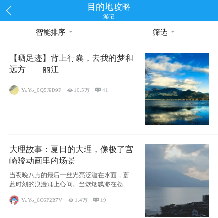
目的地攻略
游记
智能排序
筛选
【晒足迹】背上行囊，去我的梦和
远方——丽江
YoYo_0Q5J9D9F

10.5万

41
大理故事：夏日的大理，像极了宫
崎骏动画里的场景
当夜晚八点的最后一丝光亮泛滥在水面，蔚
蓝时刻的浪漫涌上心间。当炊烟飘渺在苍山
下的田野
YoYo_6C6P2R7V

1.4万

19