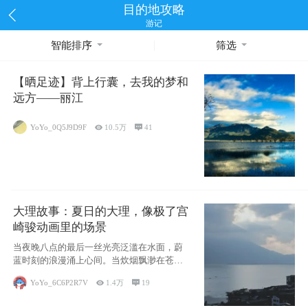
目的地攻略
游记
智能排序
筛选
【晒足迹】背上行囊，去我的梦和
远方——丽江
YoYo_0Q5J9D9F

10.5万

41
大理故事：夏日的大理，像极了宫
崎骏动画里的场景
当夜晚八点的最后一丝光亮泛滥在水面，蔚
蓝时刻的浪漫涌上心间。当炊烟飘渺在苍山
下的田野
YoYo_6C6P2R7V

1.4万

19