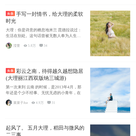
手写一封情书，给大理的柔软
时光
大理：你是诗意的栖息地米兰 昆德拉说过：
生活在别处。这句话曾被无数人奉为人生信
条，并
滢萱

5.8万

34
彩云之南，待得越久越想隐居
(大理丽江西双版纳三城游)
第一次来到 云南 的时候，是2013年4月，那
年还是个少不经事、无忧无虑的小青年，在
菜菜子Joe

4.9万

31
起风了。 五月大理，稻田与微风的
二三事