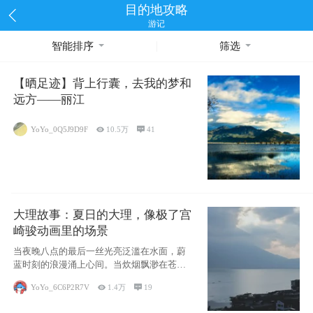
目的地攻略
游记
智能排序
筛选
【晒足迹】背上行囊，去我的梦和
远方——丽江
YoYo_0Q5J9D9F

10.5万

41
大理故事：夏日的大理，像极了宫
崎骏动画里的场景
当夜晚八点的最后一丝光亮泛滥在水面，蔚
蓝时刻的浪漫涌上心间。当炊烟飘渺在苍山
下的田野
YoYo_6C6P2R7V

1.4万

19