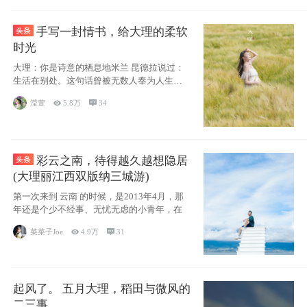
手写一封情书，给大理的柔软
时光
大理：你是诗意的栖息地米兰 昆德拉说过：
生活在别处。这句话曾被无数人奉为人生信
条，并
滢萱

5.8万

34
彩云之南，待得越久越想隐居
(大理丽江西双版纳三城游)
第一次来到 云南 的时候，是2013年4月，那
年还是个少不经事、无忧无虑的小青年，在
菜菜子Joe

4.9万

31
起风了。 五月大理，稻田与微风的
二三事