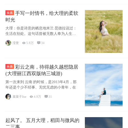
手写一封情书，给大理的柔软
时光
大理：你是诗意的栖息地米兰 昆德拉说过：
生活在别处。这句话曾被无数人奉为人生信
条，并
滢萱

5.8万

34
彩云之南，待得越久越想隐居
(大理丽江西双版纳三城游)
第一次来到 云南 的时候，是2013年4月，那
年还是个少不经事、无忧无虑的小青年，在
菜菜子Joe

4.9万

31
起风了。 五月大理，稻田与微风的
二三事