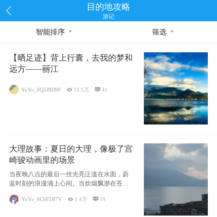
目的地攻略
游记
智能排序
筛选
【晒足迹】背上行囊，去我的梦和
远方——丽江
YoYo_0Q5J9D9F

10.5万

41
大理故事：夏日的大理，像极了宫
崎骏动画里的场景
当夜晚八点的最后一丝光亮泛滥在水面，蔚
蓝时刻的浪漫涌上心间。当炊烟飘渺在苍山
下的田野
YoYo_6C6P2R7V

1.4万

19