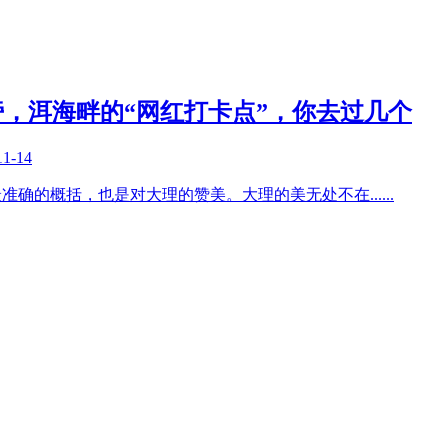
，洱海畔的“网红打卡点”，你去过几个
11-14
最准确的概括，也是对大理的赞美。大理的美无处不在
......