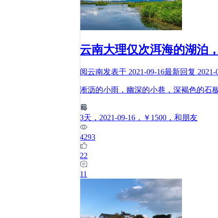
云南大理仅次洱海的湖泊
阅云南
发表于
2021-09-16
最新回复
2021-
淅沥的小雨，幽深的小巷，深褐色的石
3
天
，2021-09-16
，￥1500
，和朋友
4293
22
11