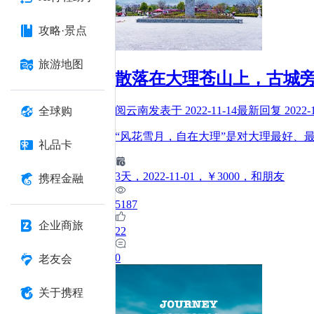
攻略·景点
旅游地图
散落在大理苍山上，古城旁
阅云南
发表于
2022-11-14
最新回复
2022-
全球购
“风花雪月，自在大理”是对大理最好、
礼品卡
3
天
，2022-11-01
，￥3000
，和朋友
携程金融
5187
企业商旅
22
0
老友会
关于携程