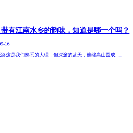
，带有江南水乡的韵味，知道是哪一个吗？
09-16
板路这是我们熟悉的大理，但深邃的蓝天，连绵高山围成
......