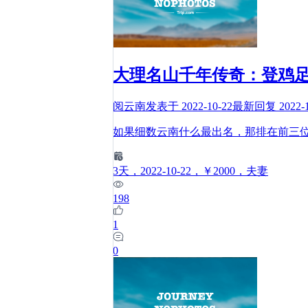
大理名山千年传奇：登鸡足
阅云南
发表于
2022-10-22
最新回复
2022-
如果细数云南什么最出名，那排在前三位
3
天
，2022-10-22
，￥2000
，夫妻
198
1
0