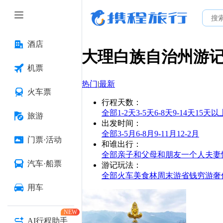
酒店
大理白族自治州
游
机票
热门
|
最新
火车票
行程天数
：
全部
1-2天
3-5天
6-8天
9-14天
15天以
旅游
出发时间
：
全部
3-5月
6-8月
9-11月
12-2月
门票·活动
和谁出行
：
全部
亲子
和父母
和朋友
一个人
夫妻
汽车·船票
游记玩法
：
全部
火车
美食林
周末游
省钱
穷游
奢
用车
NEW
AI行程助手