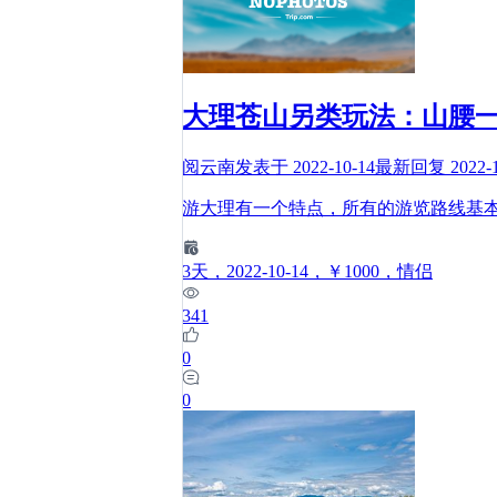
大理苍山另类玩法：山腰
阅云南
发表于
2022-10-14
最新回复
2022-
游大理有一个特点，所有的游览路线基
3
天
，2022-10-14
，￥1000
，情侣
341
0
0