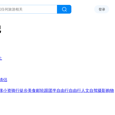
登录
记
上
情侣
侈
小资
骑行
徒步
美食
邮轮
跟团
半自由行
自由行
人文
自驾
摄影
购物