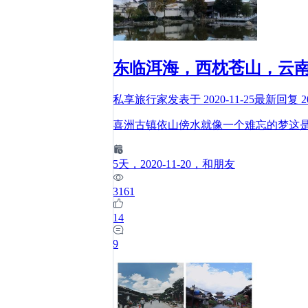
东临洱海，西枕苍山，云
私享旅行家
发表于
2020-11-25
最新回复
2
喜洲古镇依山傍水就像一个难忘的梦这
5
天
，2020-11-20
，和朋友
3161
14
9