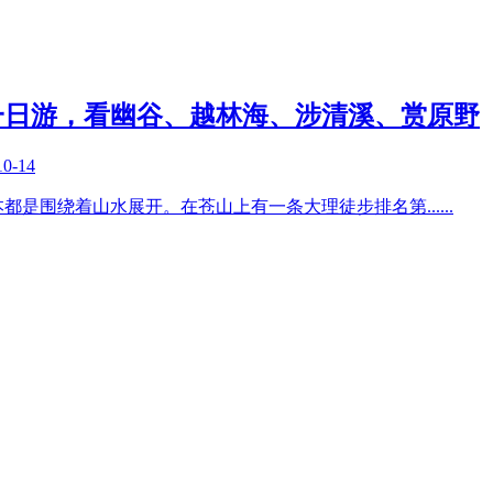
一日游，看幽谷、越林海、涉清溪、赏原野
10-14
本都是围绕着山水展开。在苍山上有一条大理徒步排名第
......