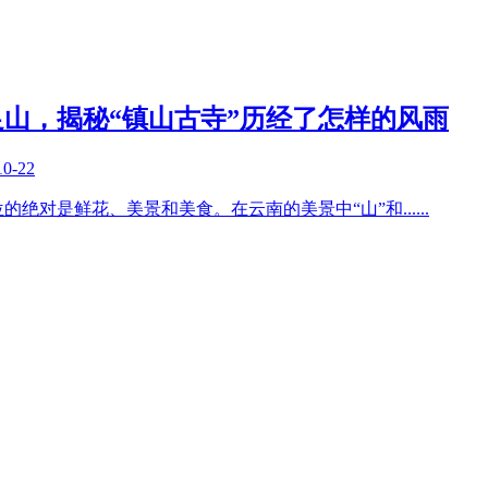
山，揭秘“镇山古寺”历经了怎样的风雨
10-22
的绝对是鲜花、美景和美食。在云南的美景中“山”和
......