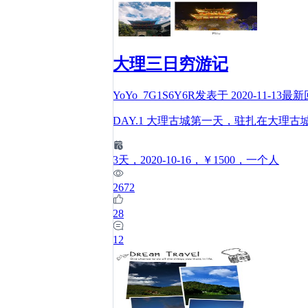
大理三日穷游记
YoYo_7G1S6Y6R
发表于
2020-11-13
最新
DAY.1 大理古城第一天，驻扎在大理
3
天
，2020-10-16
，￥1500
，一个人
2672
28
12