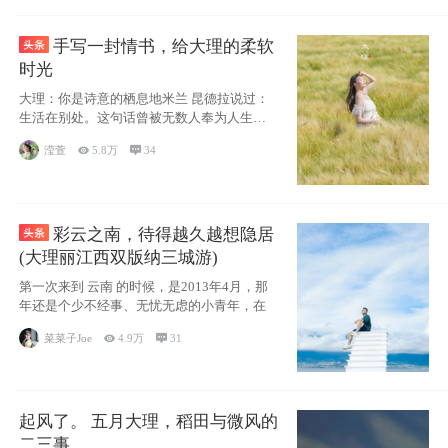
手写一封情书，给大理的柔软
时光
大理：你是诗意的栖息地米兰 昆德拉说过：
生活在别处。这句话曾被无数人奉为人生信
条，并
滢萱

5.8万

34
彩云之南，待得越久越想隐居
(大理丽江西双版纳三城游)
第一次来到 云南 的时候，是2013年4月，那
年还是个少不经事、无忧无虑的小青年，在
菜菜子Joe

4.9万

31
起风了。 五月大理，稻田与微风的
二三事