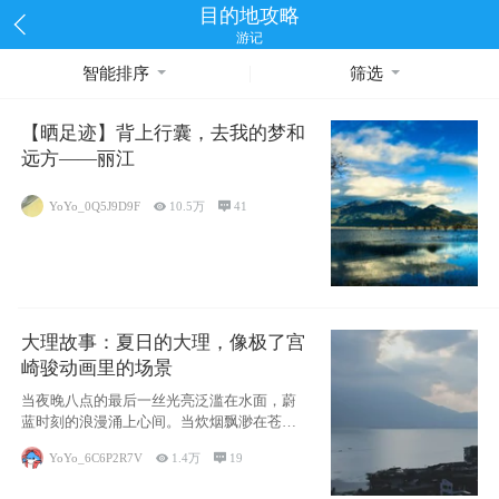
目的地攻略
游记
智能排序
筛选
【晒足迹】背上行囊，去我的梦和
远方——丽江
YoYo_0Q5J9D9F

10.5万

41
大理故事：夏日的大理，像极了宫
崎骏动画里的场景
当夜晚八点的最后一丝光亮泛滥在水面，蔚
蓝时刻的浪漫涌上心间。当炊烟飘渺在苍山
下的田野
YoYo_6C6P2R7V

1.4万

19