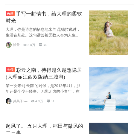
手写一封情书，给大理的柔软
时光
大理：你是诗意的栖息地米兰 昆德拉说过：
生活在别处。这句话曾被无数人奉为人生信
条，并
滢萱

5.8万

34
彩云之南，待得越久越想隐居
(大理丽江西双版纳三城游)
第一次来到 云南 的时候，是2013年4月，那
年还是个少不经事、无忧无虑的小青年，在
菜菜子Joe

4.9万

31
起风了。 五月大理，稻田与微风的
二三事