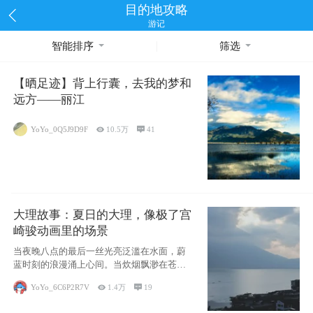
目的地攻略
游记
智能排序
筛选
【晒足迹】背上行囊，去我的梦和
远方——丽江
YoYo_0Q5J9D9F

10.5万

41
大理故事：夏日的大理，像极了宫
崎骏动画里的场景
当夜晚八点的最后一丝光亮泛滥在水面，蔚
蓝时刻的浪漫涌上心间。当炊烟飘渺在苍山
下的田野
YoYo_6C6P2R7V

1.4万

19