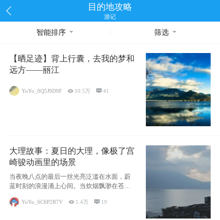
目的地攻略
游记
智能排序
筛选
【晒足迹】背上行囊，去我的梦和
远方——丽江
YoYo_0Q5J9D9F

10.5万

41
大理故事：夏日的大理，像极了宫
崎骏动画里的场景
当夜晚八点的最后一丝光亮泛滥在水面，蔚
蓝时刻的浪漫涌上心间。当炊烟飘渺在苍山
下的田野
YoYo_6C6P2R7V

1.4万

19