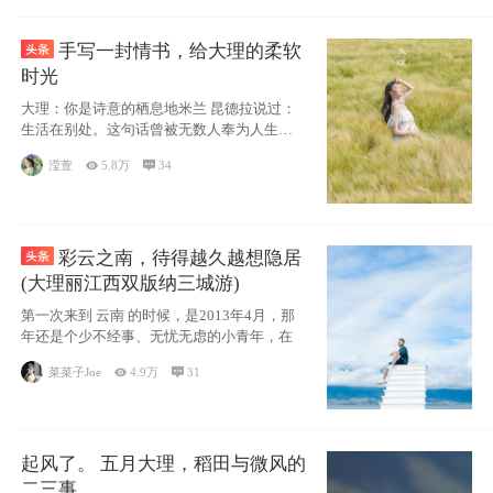
手写一封情书，给大理的柔软
时光
大理：你是诗意的栖息地米兰 昆德拉说过：
生活在别处。这句话曾被无数人奉为人生信
条，并
滢萱

5.8万

34
彩云之南，待得越久越想隐居
(大理丽江西双版纳三城游)
第一次来到 云南 的时候，是2013年4月，那
年还是个少不经事、无忧无虑的小青年，在
菜菜子Joe

4.9万

31
起风了。 五月大理，稻田与微风的
二三事