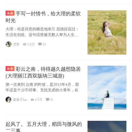
手写一封情书，给大理的柔软
时光
大理：你是诗意的栖息地米兰 昆德拉说过：
生活在别处。这句话曾被无数人奉为人生信
条，并
滢萱

5.8万

34
彩云之南，待得越久越想隐居
(大理丽江西双版纳三城游)
第一次来到 云南 的时候，是2013年4月，那
年还是个少不经事、无忧无虑的小青年，在
菜菜子Joe

4.9万

31
起风了。 五月大理，稻田与微风的
二三事