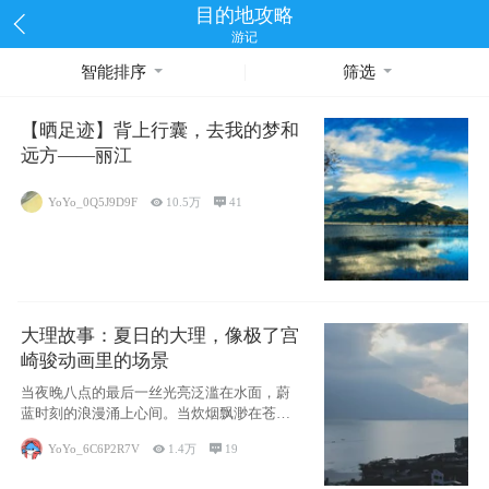
目的地攻略
游记
智能排序
筛选
【晒足迹】背上行囊，去我的梦和
远方——丽江
YoYo_0Q5J9D9F

10.5万

41
大理故事：夏日的大理，像极了宫
崎骏动画里的场景
当夜晚八点的最后一丝光亮泛滥在水面，蔚
蓝时刻的浪漫涌上心间。当炊烟飘渺在苍山
下的田野
YoYo_6C6P2R7V

1.4万

19