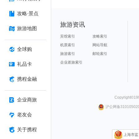
攻略·景点
旅游资讯
旅游地图
宾馆索引
攻略索引
机票索引
网站导航
全球购
旅游索引
邮轮索引
企业差旅索引
礼品卡
携程金融
Copyright©
19
企业商旅
沪公网备310105020
老友会
关于携程
上海市监