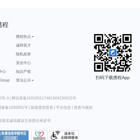
携程
携程热点
诚聘英才
隐私政策
安全中心
中心
知识产权
扫码下载携程App
 Group
算法公示
0号-3
|
网信算备310105117481904230015号
食备1050001号
|
旅游度假资质
|
平台信息
|
资质与规则
站落实诚信建设主体责任承诺书