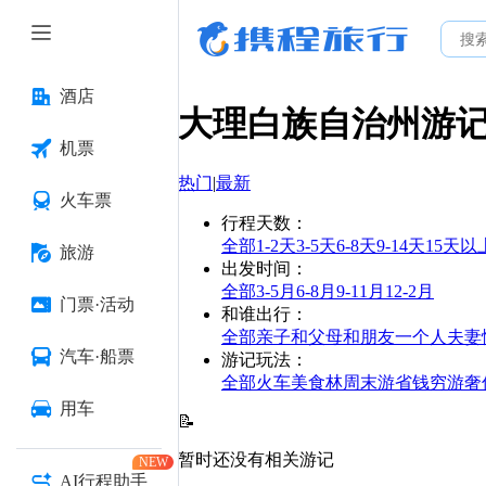
酒店
大理白族自治州
游
机票
热门
|
最新
火车票
行程天数
：
全部
1-2天
3-5天
6-8天
9-14天
15天以
旅游
出发时间
：
全部
3-5月
6-8月
9-11月
12-2月
门票·活动
和谁出行
：
全部
亲子
和父母
和朋友
一个人
夫妻
汽车·船票
游记玩法
：
全部
火车
美食林
周末游
省钱
穷游
奢
用车
📝
暂时还没有相关游记
NEW
AI行程助手