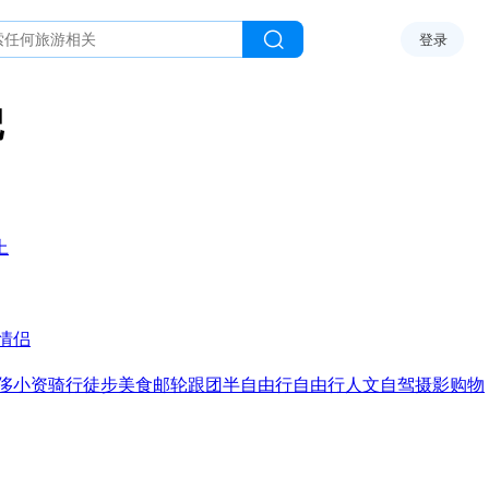
登录
记
上
情侣
侈
小资
骑行
徒步
美食
邮轮
跟团
半自由行
自由行
人文
自驾
摄影
购物