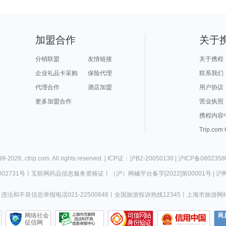
加盟合作
关于
分销联盟
友情链接
关于携程
企业礼品卡采购
保险代理
联系我们
代理合作
酒店加盟
用户协议
更多加盟合作
营业执照
携程内容
Trip.com
99-
2026
,
ctrip.com
. All rights reserved. |
ICP证：沪B2-20050130
|
沪ICP备0802358
02731号
丨
互联网药品信息服务资格证
丨
（沪）网械平台备字[2022]第00001号
|
沪网
违法和不良信息举报电话021-22500846
丨
全国旅游投诉热线12345
丨
上海市旅游网
网络社会
征信网