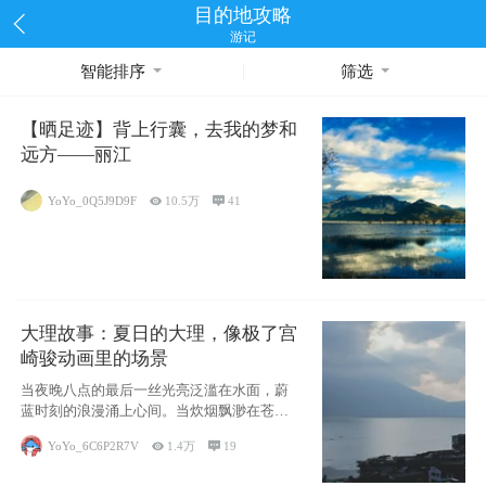
目的地攻略
游记
智能排序
筛选
【晒足迹】背上行囊，去我的梦和
远方——丽江
YoYo_0Q5J9D9F

10.5万

41
大理故事：夏日的大理，像极了宫
崎骏动画里的场景
当夜晚八点的最后一丝光亮泛滥在水面，蔚
蓝时刻的浪漫涌上心间。当炊烟飘渺在苍山
下的田野
YoYo_6C6P2R7V

1.4万

19