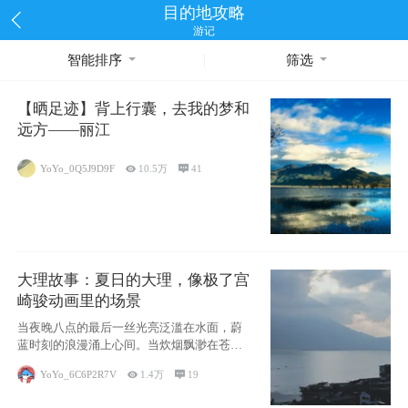
目的地攻略
游记
智能排序
筛选
【晒足迹】背上行囊，去我的梦和
远方——丽江
YoYo_0Q5J9D9F

10.5万

41
大理故事：夏日的大理，像极了宫
崎骏动画里的场景
当夜晚八点的最后一丝光亮泛滥在水面，蔚
蓝时刻的浪漫涌上心间。当炊烟飘渺在苍山
下的田野
YoYo_6C6P2R7V

1.4万

19