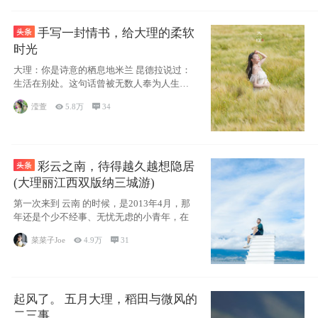
手写一封情书，给大理的柔软
时光
大理：你是诗意的栖息地米兰 昆德拉说过：
生活在别处。这句话曾被无数人奉为人生信
条，并
滢萱

5.8万

34
彩云之南，待得越久越想隐居
(大理丽江西双版纳三城游)
第一次来到 云南 的时候，是2013年4月，那
年还是个少不经事、无忧无虑的小青年，在
菜菜子Joe

4.9万

31
起风了。 五月大理，稻田与微风的
二三事