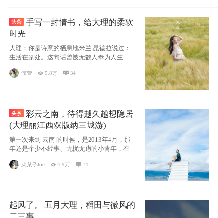
手写一封情书，给大理的柔软
时光
大理：你是诗意的栖息地米兰 昆德拉说过：
生活在别处。这句话曾被无数人奉为人生信
条，并
滢萱

5.8万

34
彩云之南，待得越久越想隐居
(大理丽江西双版纳三城游)
第一次来到 云南 的时候，是2013年4月，那
年还是个少不经事、无忧无虑的小青年，在
菜菜子Joe

4.9万

31
起风了。 五月大理，稻田与微风的
二三事