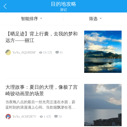
目的地攻略
游记
智能排序
筛选
【晒足迹】背上行囊，去我的梦和
远方——丽江
YoYo_0Q5J9D9F

10.5万

41
大理故事：夏日的大理，像极了宫
崎骏动画里的场景
当夜晚八点的最后一丝光亮泛滥在水面，蔚
蓝时刻的浪漫涌上心间。当炊烟飘渺在苍山
下的田野
YoYo_6C6P2R7V

1.4万

19