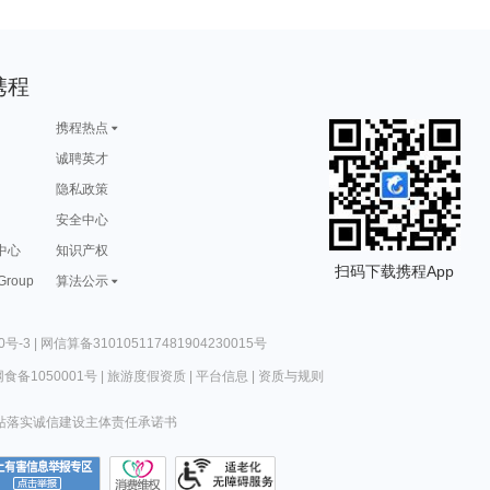
携程
携程热点
诚聘英才
隐私政策
安全中心
中心
知识产权
扫码下载携程App
 Group
算法公示
0号-3
|
网信算备310105117481904230015号
食备1050001号
|
旅游度假资质
|
平台信息
|
资质与规则
站落实诚信建设主体责任承诺书