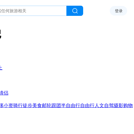
登录
记
上
情侣
侈
小资
骑行
徒步
美食
邮轮
跟团
半自由行
自由行
人文
自驾
摄影
购物