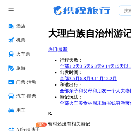
酒店
大理白族自治州
游
机票
热门
|
最新
火车票
行程天数
：
全部
1-2天
3-5天
6-8天
9-14天
15天以
旅游
出发时间
：
全部
3-5月
6-8月
9-11月
12-2月
门票·活动
和谁出行
：
全部
亲子
和父母
和朋友
一个人
夫妻
汽车·船票
游记玩法
：
全部
火车
美食林
周末游
省钱
穷游
奢
用车
📝
暂时还没有相关游记
NEW
AI行程助手