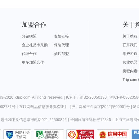
加盟合作
关于
分销联盟
友情链接
关于携程
企业礼品卡采购
保险代理
联系我们
代理合作
酒店加盟
用户协议
更多加盟合作
营业执照
携程内容
Trip.com
99-
2026
,
ctrip.com
. All rights reserved. |
ICP证：沪B2-20050130
|
沪ICP备0802358
02731号
丨
互联网药品信息服务资格证
丨
（沪）网械平台备字[2022]第00001号
|
沪网
违法和不良信息举报电话021-22500846
丨
全国旅游投诉热线12345
丨
上海市旅游网
网络社会
征信网