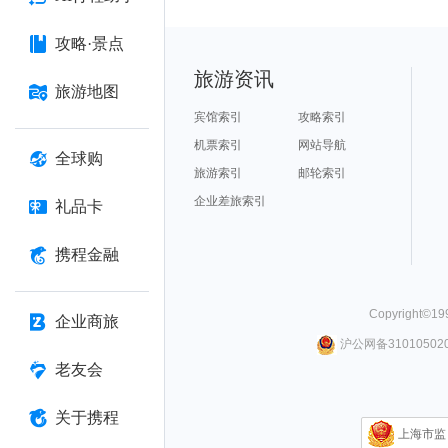
攻略·景点
旅游资讯
旅游地图
宾馆索引
攻略索引
机票索引
网站导航
全球购
旅游索引
邮轮索引
企业差旅索引
礼品卡
携程金融
Copyright©
19
企业商旅
沪公网备310105020
老友会
关于携程
上海市监