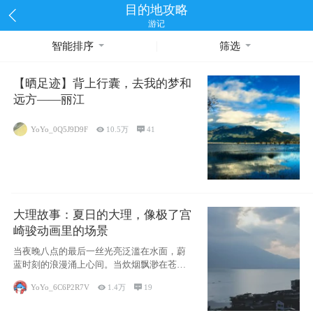
目的地攻略
游记
智能排序
筛选
【晒足迹】背上行囊，去我的梦和
远方——丽江
YoYo_0Q5J9D9F

10.5万

41
大理故事：夏日的大理，像极了宫
崎骏动画里的场景
当夜晚八点的最后一丝光亮泛滥在水面，蔚
蓝时刻的浪漫涌上心间。当炊烟飘渺在苍山
下的田野
YoYo_6C6P2R7V

1.4万

19