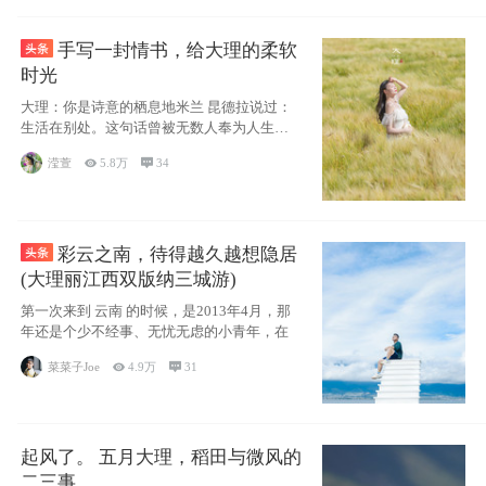
手写一封情书，给大理的柔软
时光
大理：你是诗意的栖息地米兰 昆德拉说过：
生活在别处。这句话曾被无数人奉为人生信
条，并
滢萱

5.8万

34
彩云之南，待得越久越想隐居
(大理丽江西双版纳三城游)
第一次来到 云南 的时候，是2013年4月，那
年还是个少不经事、无忧无虑的小青年，在
菜菜子Joe

4.9万

31
起风了。 五月大理，稻田与微风的
二三事