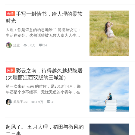
手写一封情书，给大理的柔软
时光
大理：你是诗意的栖息地米兰 昆德拉说过：
生活在别处。这句话曾被无数人奉为人生信
条，并
滢萱

5.8万

34
彩云之南，待得越久越想隐居
(大理丽江西双版纳三城游)
第一次来到 云南 的时候，是2013年4月，那
年还是个少不经事、无忧无虑的小青年，在
菜菜子Joe

4.9万

31
起风了。 五月大理，稻田与微风的
二三事