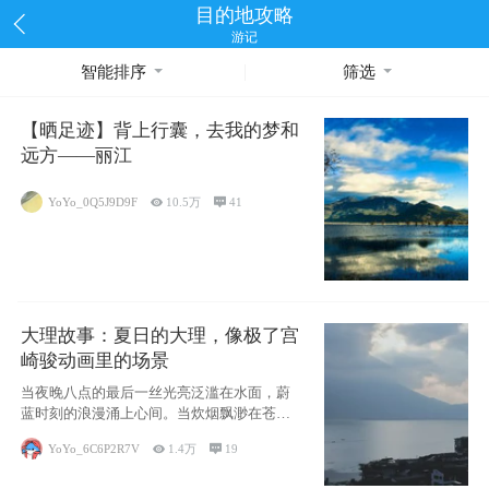
目的地攻略
游记
智能排序
筛选
【晒足迹】背上行囊，去我的梦和
远方——丽江
YoYo_0Q5J9D9F

10.5万

41
大理故事：夏日的大理，像极了宫
崎骏动画里的场景
当夜晚八点的最后一丝光亮泛滥在水面，蔚
蓝时刻的浪漫涌上心间。当炊烟飘渺在苍山
下的田野
YoYo_6C6P2R7V

1.4万

19