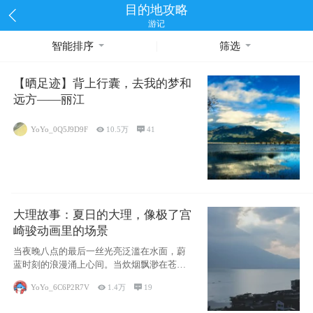
目的地攻略
游记
智能排序
筛选
【晒足迹】背上行囊，去我的梦和
远方——丽江
YoYo_0Q5J9D9F

10.5万

41
大理故事：夏日的大理，像极了宫
崎骏动画里的场景
当夜晚八点的最后一丝光亮泛滥在水面，蔚
蓝时刻的浪漫涌上心间。当炊烟飘渺在苍山
下的田野
YoYo_6C6P2R7V

1.4万

19