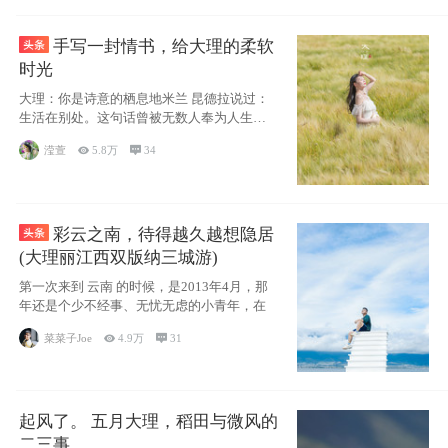
手写一封情书，给大理的柔软
时光
大理：你是诗意的栖息地米兰 昆德拉说过：
生活在别处。这句话曾被无数人奉为人生信
条，并
滢萱

5.8万

34
彩云之南，待得越久越想隐居
(大理丽江西双版纳三城游)
第一次来到 云南 的时候，是2013年4月，那
年还是个少不经事、无忧无虑的小青年，在
菜菜子Joe

4.9万

31
起风了。 五月大理，稻田与微风的
二三事