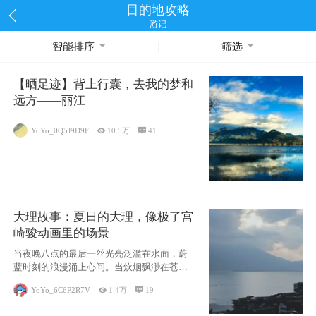
目的地攻略
游记
智能排序
筛选
【晒足迹】背上行囊，去我的梦和
远方——丽江
YoYo_0Q5J9D9F

10.5万

41
大理故事：夏日的大理，像极了宫
崎骏动画里的场景
当夜晚八点的最后一丝光亮泛滥在水面，蔚
蓝时刻的浪漫涌上心间。当炊烟飘渺在苍山
下的田野
YoYo_6C6P2R7V

1.4万

19