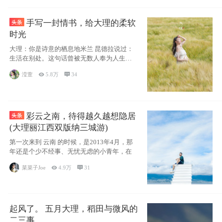
手写一封情书，给大理的柔软
时光
大理：你是诗意的栖息地米兰 昆德拉说过：
生活在别处。这句话曾被无数人奉为人生信
条，并
滢萱

5.8万

34
彩云之南，待得越久越想隐居
(大理丽江西双版纳三城游)
第一次来到 云南 的时候，是2013年4月，那
年还是个少不经事、无忧无虑的小青年，在
菜菜子Joe

4.9万

31
起风了。 五月大理，稻田与微风的
二三事