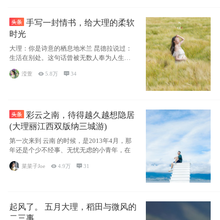
手写一封情书，给大理的柔软
时光
大理：你是诗意的栖息地米兰 昆德拉说过：
生活在别处。这句话曾被无数人奉为人生信
条，并
滢萱

5.8万

34
彩云之南，待得越久越想隐居
(大理丽江西双版纳三城游)
第一次来到 云南 的时候，是2013年4月，那
年还是个少不经事、无忧无虑的小青年，在
菜菜子Joe

4.9万

31
起风了。 五月大理，稻田与微风的
二三事