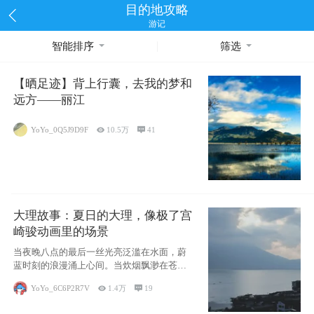
目的地攻略
游记
智能排序
筛选
【晒足迹】背上行囊，去我的梦和
远方——丽江
YoYo_0Q5J9D9F

10.5万

41
大理故事：夏日的大理，像极了宫
崎骏动画里的场景
当夜晚八点的最后一丝光亮泛滥在水面，蔚
蓝时刻的浪漫涌上心间。当炊烟飘渺在苍山
下的田野
YoYo_6C6P2R7V

1.4万

19