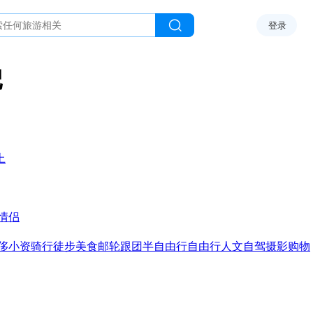
登录
记
上
情侣
侈
小资
骑行
徒步
美食
邮轮
跟团
半自由行
自由行
人文
自驾
摄影
购物