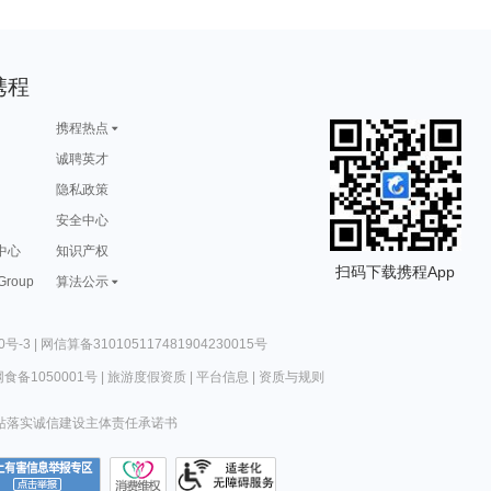
携程
携程热点
诚聘英才
隐私政策
安全中心
中心
知识产权
扫码下载携程App
 Group
算法公示
0号-3
|
网信算备310105117481904230015号
食备1050001号
|
旅游度假资质
|
平台信息
|
资质与规则
站落实诚信建设主体责任承诺书