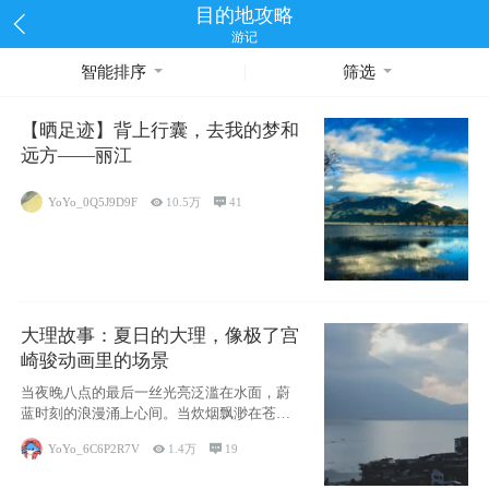
目的地攻略
游记
智能排序
筛选
【晒足迹】背上行囊，去我的梦和
远方——丽江
YoYo_0Q5J9D9F

10.5万

41
大理故事：夏日的大理，像极了宫
崎骏动画里的场景
当夜晚八点的最后一丝光亮泛滥在水面，蔚
蓝时刻的浪漫涌上心间。当炊烟飘渺在苍山
下的田野
YoYo_6C6P2R7V

1.4万

19