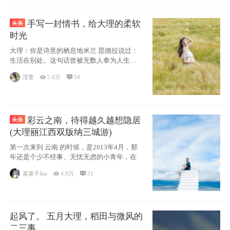
手写一封情书，给大理的柔软
时光
大理：你是诗意的栖息地米兰 昆德拉说过：
生活在别处。这句话曾被无数人奉为人生信
条，并
滢萱

5.8万

34
彩云之南，待得越久越想隐居
(大理丽江西双版纳三城游)
第一次来到 云南 的时候，是2013年4月，那
年还是个少不经事、无忧无虑的小青年，在
菜菜子Joe

4.9万

31
起风了。 五月大理，稻田与微风的
二三事