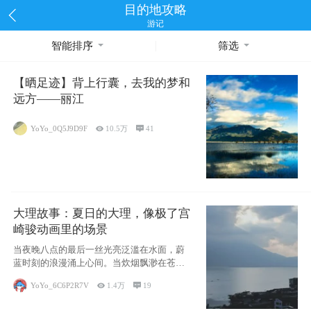
目的地攻略
游记
智能排序
筛选
【晒足迹】背上行囊，去我的梦和
远方——丽江
YoYo_0Q5J9D9F

10.5万

41
大理故事：夏日的大理，像极了宫
崎骏动画里的场景
当夜晚八点的最后一丝光亮泛滥在水面，蔚
蓝时刻的浪漫涌上心间。当炊烟飘渺在苍山
下的田野
YoYo_6C6P2R7V

1.4万

19