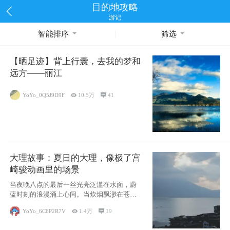
目的地攻略
游记
智能排序
筛选
【晒足迹】背上行囊，去我的梦和
远方——丽江
YoYo_0Q5J9D9F

10.5万

41
大理故事：夏日的大理，像极了宫
崎骏动画里的场景
当夜晚八点的最后一丝光亮泛滥在水面，蔚
蓝时刻的浪漫涌上心间。当炊烟飘渺在苍山
下的田野
YoYo_6C6P2R7V

1.4万

19