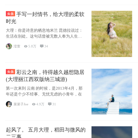
手写一封情书，给大理的柔软
时光
大理：你是诗意的栖息地米兰 昆德拉说过：
生活在别处。这句话曾被无数人奉为人生信
条，并
滢萱

5.8万

34
彩云之南，待得越久越想隐居
(大理丽江西双版纳三城游)
第一次来到 云南 的时候，是2013年4月，那
年还是个少不经事、无忧无虑的小青年，在
菜菜子Joe

4.9万

31
起风了。 五月大理，稻田与微风的
二三事