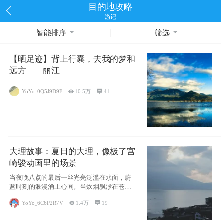
目的地攻略
游记
智能排序
筛选
【晒足迹】背上行囊，去我的梦和
远方——丽江
YoYo_0Q5J9D9F

10.5万

41
大理故事：夏日的大理，像极了宫
崎骏动画里的场景
当夜晚八点的最后一丝光亮泛滥在水面，蔚
蓝时刻的浪漫涌上心间。当炊烟飘渺在苍山
下的田野
YoYo_6C6P2R7V

1.4万

19