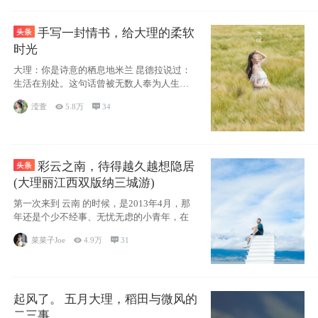
手写一封情书，给大理的柔软
时光
大理：你是诗意的栖息地米兰 昆德拉说过：
生活在别处。这句话曾被无数人奉为人生信
条，并
滢萱

5.8万

34
彩云之南，待得越久越想隐居
(大理丽江西双版纳三城游)
第一次来到 云南 的时候，是2013年4月，那
年还是个少不经事、无忧无虑的小青年，在
菜菜子Joe

4.9万

31
起风了。 五月大理，稻田与微风的
二三事