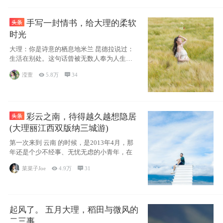
手写一封情书，给大理的柔软
时光
大理：你是诗意的栖息地米兰 昆德拉说过：
生活在别处。这句话曾被无数人奉为人生信
条，并
滢萱

5.8万

34
彩云之南，待得越久越想隐居
(大理丽江西双版纳三城游)
第一次来到 云南 的时候，是2013年4月，那
年还是个少不经事、无忧无虑的小青年，在
菜菜子Joe

4.9万

31
起风了。 五月大理，稻田与微风的
二三事