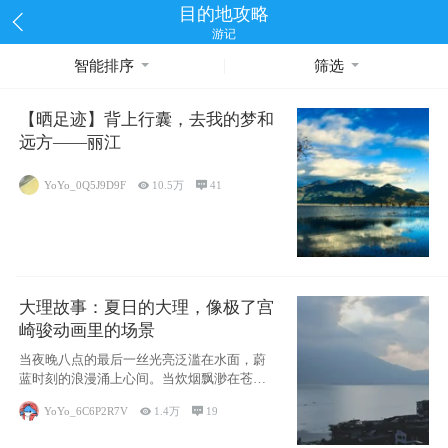
目的地攻略
游记
智能排序
筛选
【晒足迹】背上行囊，去我的梦和
远方——丽江
YoYo_0Q5J9D9F

10.5万

41
大理故事：夏日的大理，像极了宫
崎骏动画里的场景
当夜晚八点的最后一丝光亮泛滥在水面，蔚
蓝时刻的浪漫涌上心间。当炊烟飘渺在苍山
下的田野
YoYo_6C6P2R7V

1.4万

19