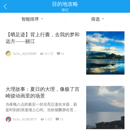
目的地攻略
游记
智能排序
筛选
【晒足迹】背上行囊，去我的梦和
远方——丽江
YoYo_0Q5J9D9F

10.5万

41
大理故事：夏日的大理，像极了宫
崎骏动画里的场景
当夜晚八点的最后一丝光亮泛滥在水面，蔚
蓝时刻的浪漫涌上心间。当炊烟飘渺在苍山
下的田野
YoYo_6C6P2R7V

1.4万

19