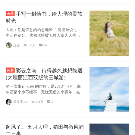
手写一封情书，给大理的柔软
时光
大理：你是诗意的栖息地米兰 昆德拉说过：
生活在别处。这句话曾被无数人奉为人生信
条，并
滢萱

5.8万

34
彩云之南，待得越久越想隐居
(大理丽江西双版纳三城游)
第一次来到 云南 的时候，是2013年4月，那
年还是个少不经事、无忧无虑的小青年，在
菜菜子Joe

4.9万

31
起风了。 五月大理，稻田与微风的
二三事